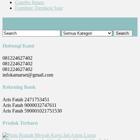
Gazebo Jepara
Furniture Trembesi Suar
Cari Produk
Hubungi Kami
081224627402
081224627402
081224627402
infokamarset@gmail.com
Rekening Bank
Aris Fatah 2471753451
Aris Fatah 9000032747611
Aris Fatah 590001021751530
Produk Terbaru