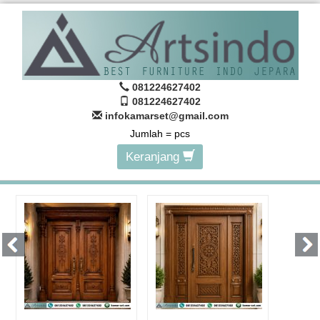
081224627402
081224627402
infokamarset@gmail.com
Jumlah =
pcs
Keranjang