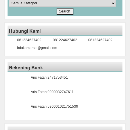
Hubungi Kami
081224627402
081224627402
081224627402
infokamarset@gmail.com
Rekening Bank
Aris Fatah 2471753451
Aris Fatah 9000032747611
Aris Fatah 590001021751530