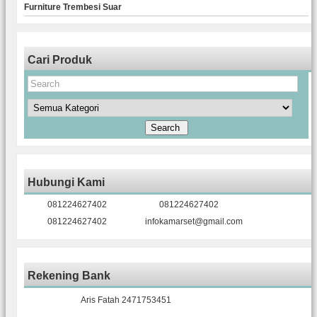
Furniture Trembesi Suar
Cari Produk
Hubungi Kami
081224627402
081224627402
081224627402
infokamarset@gmail.com
Rekening Bank
Aris Fatah 2471753451