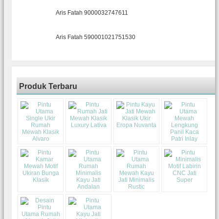
Aris Fatah 9000032747611
Aris Fatah 590001021751530
Produk Terbaru