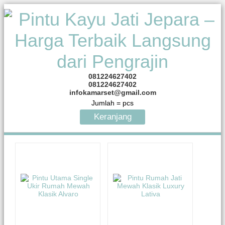
081224627402
081224627402
infokamarset@gmail.com
Jumlah =
pcs
Keranjang