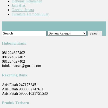
Dekorasi Pelaminan
Jam Hias
Gazebo Jepara
Furniture Trembesi Suar
Cari Produk
Hubungi Kami
081224627402
081224627402
081224627402
infokamarset@gmail.com
Rekening Bank
Aris Fatah 2471753451
Aris Fatah 9000032747611
Aris Fatah 590001021751530
Produk Terbaru