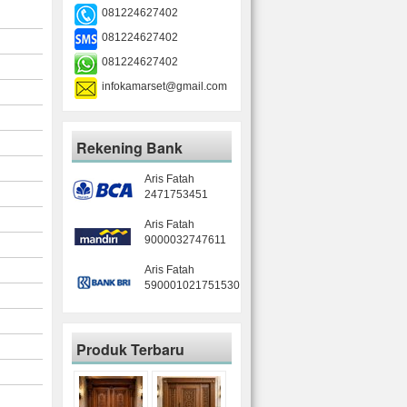
081224627402
081224627402
081224627402
infokamarset@gmail.com
Rekening Bank
Aris Fatah
2471753451
Aris Fatah
9000032747611
Aris Fatah
590001021751530
Produk Terbaru