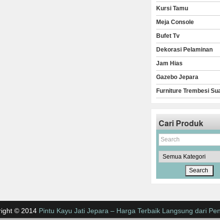
Kursi Tamu
Meja Console
Bufet Tv
Dekorasi Pelaminan
Jam Hias
Gazebo Jepara
Furniture Trembesi Su
Cari Produk
ight © 2014
Pintu Kayu Jati Jepara – Harga Terbaik Langsung dari Pen