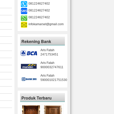
081224627402
081224627402
081224627402
infokamarset@gmail.com
Rekening Bank
Aris Fatah
2471753451
Aris Fatah
9000032747611
Aris Fatah
590001021751530
Produk Terbaru