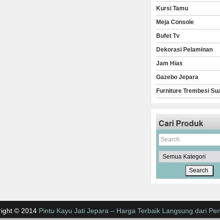
Kursi Tamu
Meja Console
Bufet Tv
Dekorasi Pelaminan
Jam Hias
Gazebo Jepara
Furniture Trembesi Su
Cari Produk
ight © 2014
Pintu Kayu Jati Jepara – Harga Terbaik Langsung dari Pen