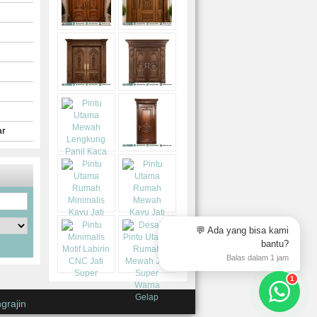
ar
💬 Ada yang bisa kami
bantu?
Balas dalam 1 jam
1
grajin