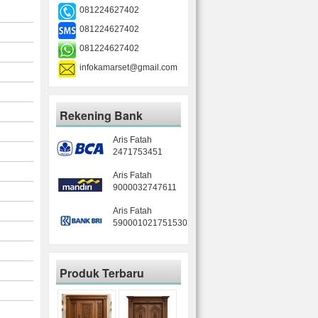
081224627402
081224627402
081224627402
infokamarset@gmail.com
Rekening Bank
Aris Fatah
2471753451
Aris Fatah
9000032747611
Aris Fatah
590001021751530
Produk Terbaru