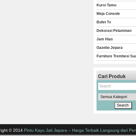
Kursi Tamu
Meja Console
Bufet Tv
Dekorasi Pelaminan
Jam Hias
Gazebo Jepara
Furniture Trembesi Su
Cari Produk
ight © 2014
Pintu Kayu Jati Jepara – Harga Terbaik Langsung dari Pen