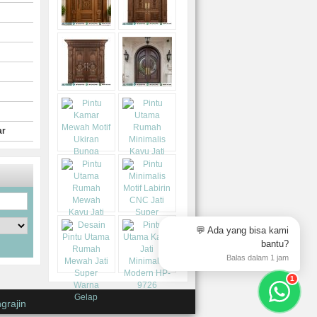
ar
💬 Ada yang bisa kami
bantu?
Balas dalam 1 jam
1
grajin