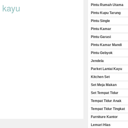
a kayu
Pintu Rumah Utama
Pintu Kupu Tarung
Pintu Single
Pintu Kamar
Pintu Garasi
Pintu Kamar Mandi
Pintu Gebyok
Jendela
Parket Lantai Kayu
Kitchen Set
Set Meja Makan
Set Tempat Tidur
Tempat Tidur Anak
Tempat Tidur Tingkat
Furniture Kantor
Lemari Hias