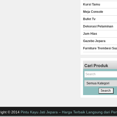
Kursi Tamu
Meja Console
Bufet Tv
Dekorasi Pelaminan
Jam Hias
Gazebo Jepara
Furniture Trembesi Su
Cari Produk
ight © 2014
Pintu Kayu Jati Jepara – Harga Terbaik Langsung dari Pen