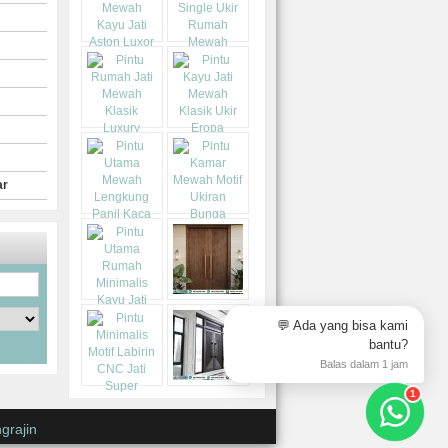
ar
💬 Ada yang bisa kami
bantu?
Balas dalam 1 jam
1
grajin