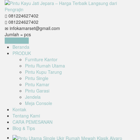
081224627402
081224627402
infokamarset@gmail.com
Jumlah =
pcs
Keranjang
Beranda
PRODUK
Furniture Kantor
Pintu Rumah Utama
Pintu Kupu Tarung
Pintu Single
Pintu Kamar
Pintu Garasi
Jendela
Meja Console
Kontak
Tentang Kami
CARA PEMESANAN
Blog & Tips