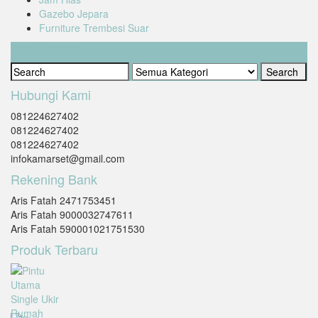
Gazebo Jepara
Furniture Trembesi Suar
Cari Produk
Hubungi Kami
081224627402
081224627402
081224627402
infokamarset@gmail.com
Rekening Bank
Aris Fatah 2471753451
Aris Fatah 9000032747611
Aris Fatah 590001021751530
Produk Terbaru