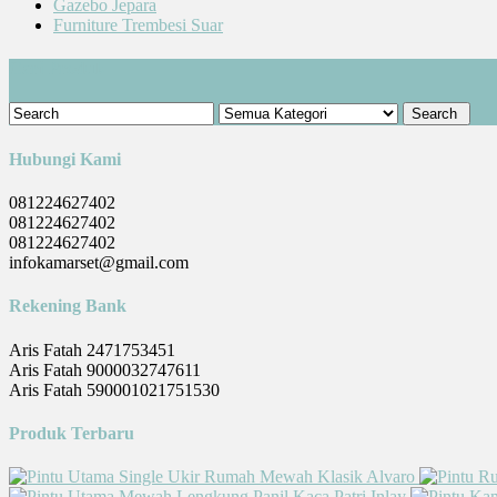
Gazebo Jepara
Furniture Trembesi Suar
Cari Produk
Hubungi Kami
081224627402
081224627402
081224627402
infokamarset@gmail.com
Rekening Bank
Aris Fatah 2471753451
Aris Fatah 9000032747611
Aris Fatah 590001021751530
Produk Terbaru