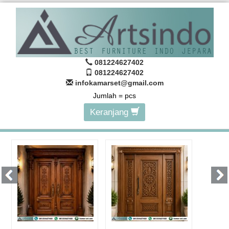
081224627402
081224627402
infokamarset@gmail.com
Jumlah =
pcs
Keranjang