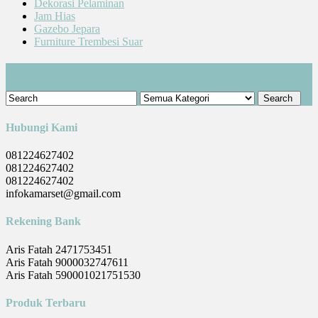
Dekorasi Pelaminan
Jam Hias
Gazebo Jepara
Furniture Trembesi Suar
Cari Produk
Hubungi Kami
081224627402
081224627402
081224627402
infokamarset@gmail.com
Rekening Bank
Aris Fatah 2471753451
Aris Fatah 9000032747611
Aris Fatah 590001021751530
Produk Terbaru