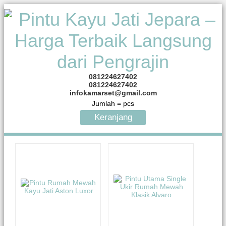
081224627402
081224627402
infokamarset@gmail.com
Jumlah =
pcs
Keranjang