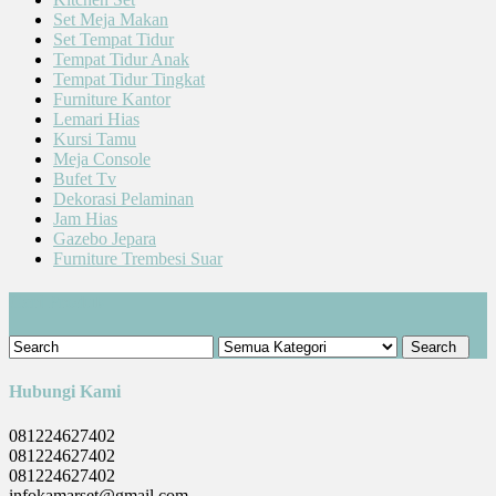
Set Meja Makan
Set Tempat Tidur
Tempat Tidur Anak
Tempat Tidur Tingkat
Furniture Kantor
Lemari Hias
Kursi Tamu
Meja Console
Bufet Tv
Dekorasi Pelaminan
Jam Hias
Gazebo Jepara
Furniture Trembesi Suar
Cari Produk
Hubungi Kami
081224627402
081224627402
081224627402
infokamarset@gmail.com