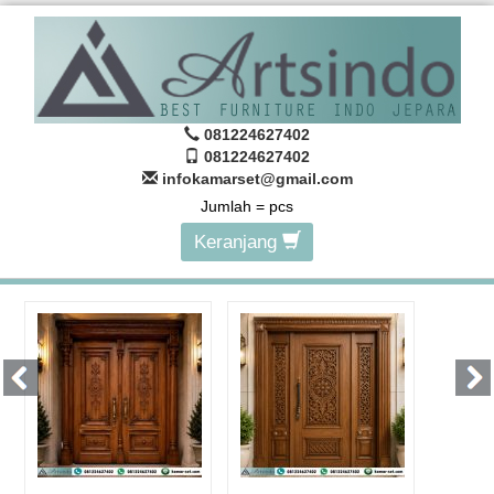
081224627402
081224627402
infokamarset@gmail.com
Jumlah =
pcs
Keranjang