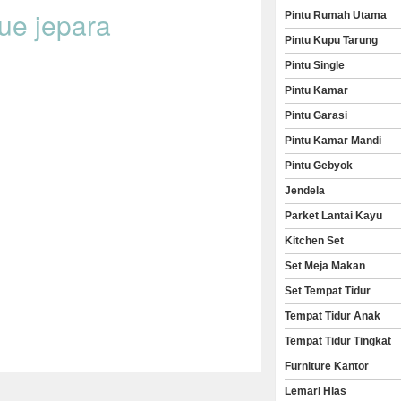
que jepara
Pintu Rumah Utama
Pintu Kupu Tarung
Pintu Single
Pintu Kamar
Pintu Garasi
Pintu Kamar Mandi
Pintu Gebyok
Jendela
Parket Lantai Kayu
Kitchen Set
Set Meja Makan
Set Tempat Tidur
Tempat Tidur Anak
Tempat Tidur Tingkat
Furniture Kantor
Lemari Hias