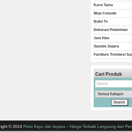
Kursi Tamu
Meja Console
Bufet Tv
Dekorasi Pelaminan
Jam Hias
Gazebo Jepara
Furniture Trembesi Su
Cari Produk
ight © 2014
Pintu Kayu Jati Jepara – Harga Terbaik Langsung dari Pen