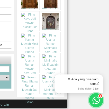
ar
💬 Ada yang bisa kami
bantu?
Balas dalam 1 jam
1
grajin