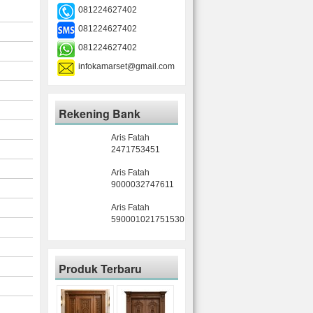
081224627402
081224627402
081224627402
infokamarset@gmail.com
Rekening Bank
Aris Fatah
2471753451
Aris Fatah
9000032747611
Aris Fatah
590001021751530
Produk Terbaru