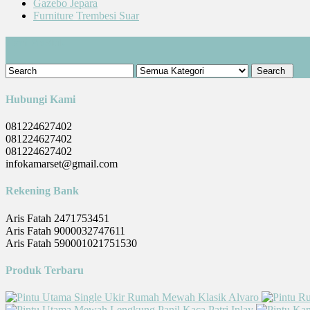
Gazebo Jepara
Furniture Trembesi Suar
Cari Produk
Hubungi Kami
081224627402
081224627402
081224627402
infokamarset@gmail.com
Rekening Bank
Aris Fatah 2471753451
Aris Fatah 9000032747611
Aris Fatah 590001021751530
Produk Terbaru