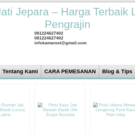
081224627402
081224627402
infokamarset@gmail.com
Tentang Kami
CARA PEMESANAN
Blog & Tips