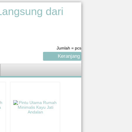
Jumlah =
pcs
Keranjang