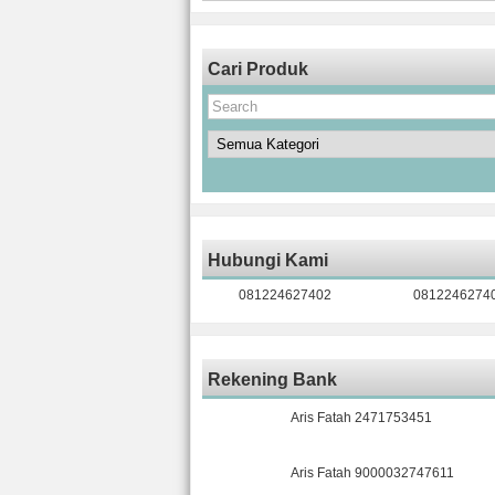
Cari Produk
Hubungi Kami
081224627402
0812246274
Rekening Bank
Aris Fatah 2471753451
Aris Fatah 9000032747611