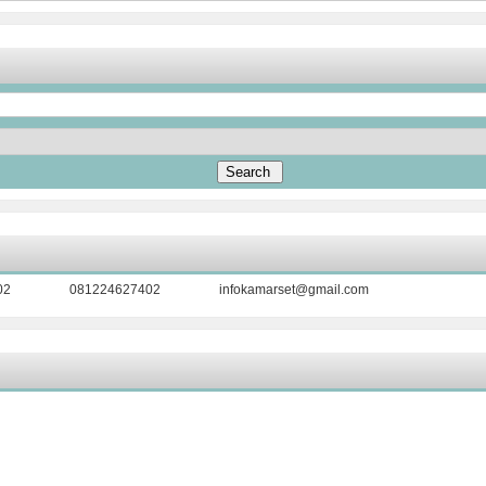
02
081224627402
infokamarset@gmail.com