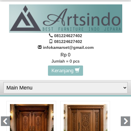
081224627402
081224627402
infokamarset@gmail.com
Rp 0
Jumlah =
0
pcs
Keranjang