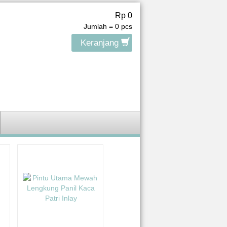
Rp 0
Jumlah =
0
pcs
Keranjang