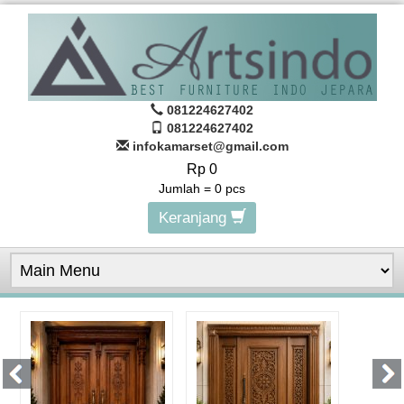
081224627402
081224627402
infokamarset@gmail.com
Rp 0
Jumlah =
0
pcs
Keranjang