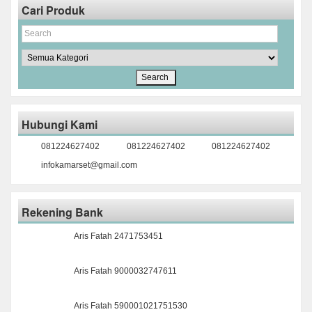
Cari Produk
Hubungi Kami
081224627402
081224627402
081224627402
infokamarset@gmail.com
Rekening Bank
Aris Fatah 2471753451
Aris Fatah 9000032747611
Aris Fatah 590001021751530