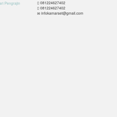
081224627402
081224627402
infokamarset@gmail.com