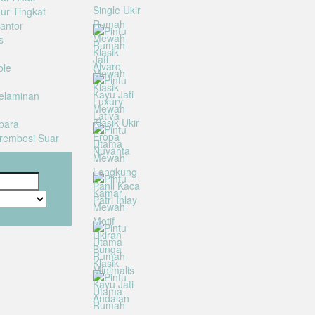
ur Tingkat
antor
s
u
ole
elaminan
para
Trembesi Suar