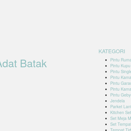
KATEGORI
Adat Batak
Pintu Rum
Pintu Kupu
Pintu Singl
Pintu Kama
Pintu Garas
Pintu Kama
Pintu Geby
Jendela
Parket Lan
Kitchen Se
Set Meja 
Set Tempat
Tempat Tid