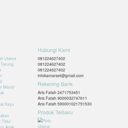
Hubungi Kami
ah Utama
081224627402
 Tarung
081224627402
e
081224627402
r
infokamarset@gmail.com
i
Rekening Bank
r Mandi
Aris Fatah 2471753451
ok
Aris Fatah 9000032747611
Aris Fatah 590001021751530
tai Kayu
t
Produk Terbaru
Makan
 Tidur
ur Anak