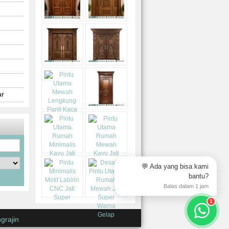
ar
💬 Ada yang bisa kami
bantu?
Balas dalam 1 jam
1
grajin