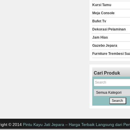
Kursi Tamu
Meja Console
Bufet Tv
Dekorasi Pelaminan
Jam Hias
Gazebo Jepara
Furniture Trembesi Su
Cari Produk
ight © 2014
Pintu Kayu Jati Jepara – Harga Terbaik Langsung dari Pen