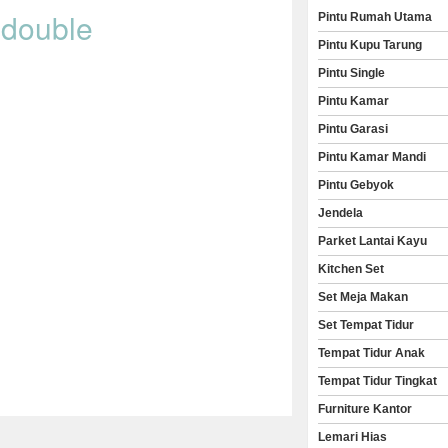
 double
Pintu Rumah Utama
Pintu Kupu Tarung
Pintu Single
Pintu Kamar
Pintu Garasi
Pintu Kamar Mandi
Pintu Gebyok
Jendela
Parket Lantai Kayu
Kitchen Set
Set Meja Makan
Set Tempat Tidur
Tempat Tidur Anak
Tempat Tidur Tingkat
Furniture Kantor
Lemari Hias