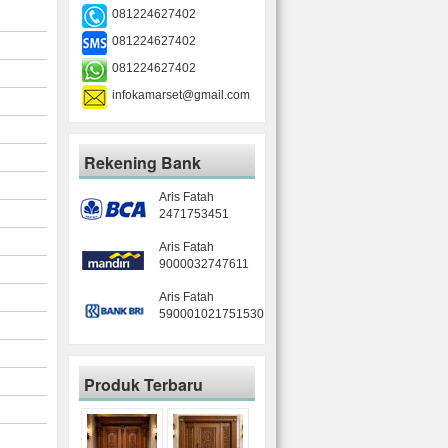
081224627402
081224627402
081224627402
infokamarset@gmail.com
Rekening Bank
Aris Fatah
2471753451
Aris Fatah
9000032747611
Aris Fatah
590001021751530
Produk Terbaru