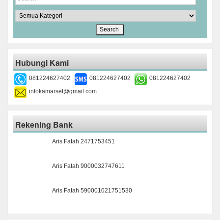
Hubungi Kami
081224627402
081224627402
081224627402
infokamarset@gmail.com
Rekening Bank
Aris Fatah 2471753451
Aris Fatah 9000032747611
Aris Fatah 590001021751530