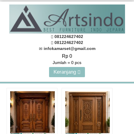
081224627402
081224627402
infokamarset@gmail.com
Rp 0
Jumlah =
0
pcs
Keranjang