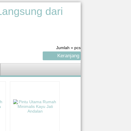
Jumlah =
pcs
Keranjang