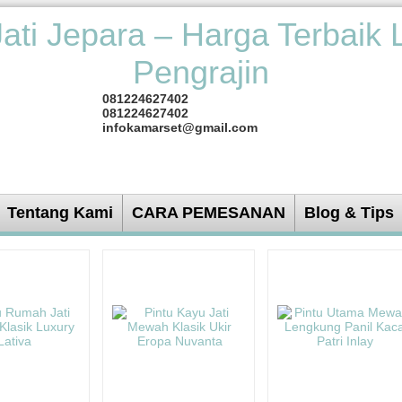
081224627402
081224627402
infokamarset@gmail.com
Tentang Kami
CARA PEMESANAN
Blog & Tips